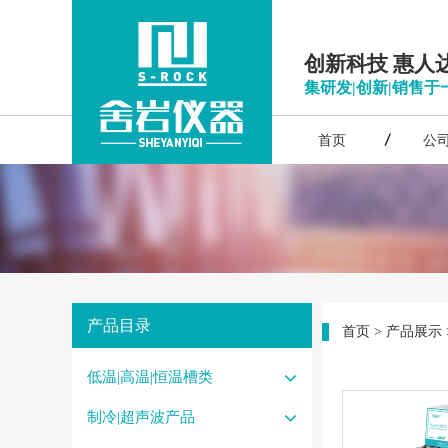
创新科技 惠人
集研发|创新|销售于
首页
公
产品目录
首页
>
产品展示
低温|高温|恒温槽类
制冷|超声波产品