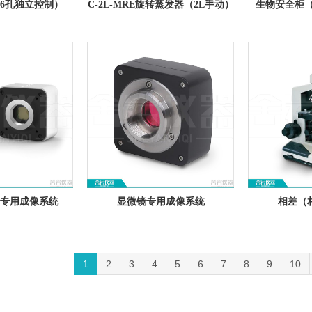
6孔独立控制）
C-2L-MRE旋转蒸发器（2L手动）
生物安全柜（
专用成像系统
显微镜专用成像系统
相差（
1
2
3
4
5
6
7
8
9
10