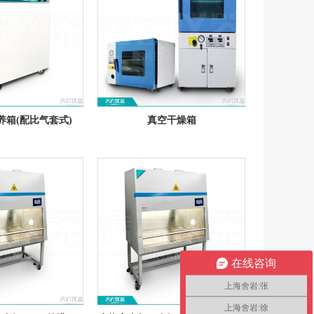
养箱(配比气套式)
真空干燥箱
在线咨询
上海舍岩:张
上海舍岩:徐