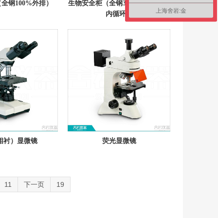
全钢100%外排）
生物安全柜（全钢30%外排、70%
上海舍岩:金
内循环）
相衬）显微镜
荧光显微镜
11
下一页
19